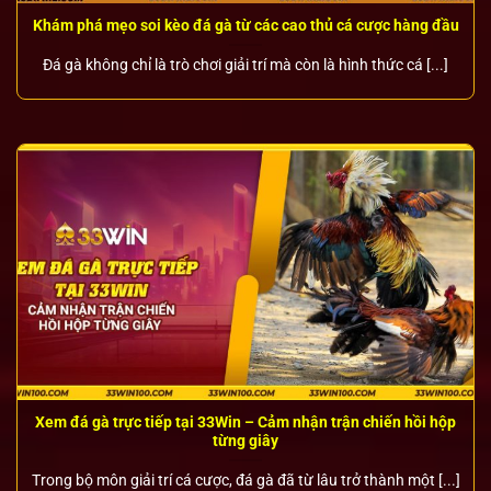
Khám phá mẹo soi kèo đá gà từ các cao thủ cá cược hàng đầu
Đá gà không chỉ là trò chơi giải trí mà còn là hình thức cá [...]
Xem đá gà trực tiếp tại 33Win – Cảm nhận trận chiến hồi hộp
từng giây
Trong bộ môn giải trí cá cược, đá gà đã từ lâu trở thành một [...]