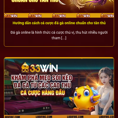
Hướng dẫn cách cá cược đá gà online chuẩn cho tân thủ
Đá gà online là hình thức cá cược thú vị, thu hút nhiều người
tham [...]