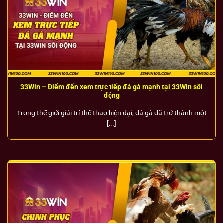
33Win – Điểm đến xem trực tiếp đá gà mạnh tại 33Win sôi
động
Trong thế giới giải trí thể thao hiện đại, đá gà đã trở thành một
[...]