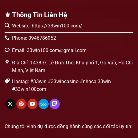
⚜️ Thông Tin Liên Hệ
Website: https://33win100.com/
Phone: 0946786952
Email:
33win100.com@gmail.com
Địa Chỉ: 1438 Đ. Lê Đức Thọ, Khu phố 1, Gò Vấp, Hồ Chí
Minh, Việt Nam
Hastag: #33win #33wincasino #nhacai33win
#33win100com
Chúng tôi vinh dự được đồng hành cùng các đối tác uy tín: