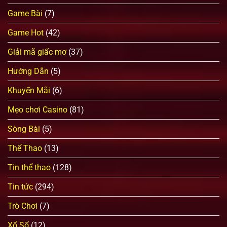
thắng
lớn
Game Bài
(7)
Game Hot
(42)
Giải mã giấc mơ
(37)
Hướng Dẫn
(5)
Khuyến Mãi
(6)
Mẹo chơi Casino
(81)
Sòng Bài
(5)
Thể Thao
(13)
Tin thể thao
(128)
Tin tức
(294)
Trò Chơi
(7)
Xổ Số
(12)