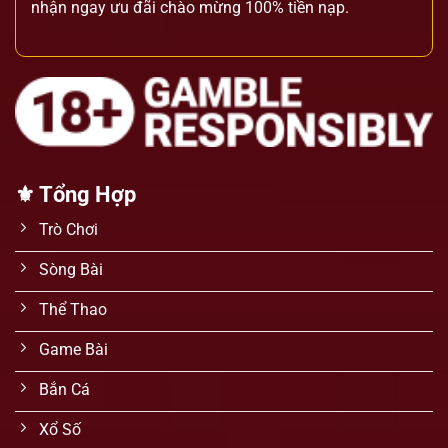
nhận ngay ưu đãi chào mừng 100% tiền nạp.
⚜️ Tổng Hợp
Trò Chơi
Sòng Bài
Thể Thao
Game Bài
Bắn Cá
Xổ Số