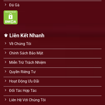
Đá Gà
⚜️ Liên Kết Nhanh
Về Chúng Tôi
Chính Sách Bảo Mật
Miễn Trừ Trách Nhiệm
Quyền Riêng Tư
Hoạt Động Ưu Đãi
Đối Tác Hợp Tác
Liên Hệ Với Chúng Tôi