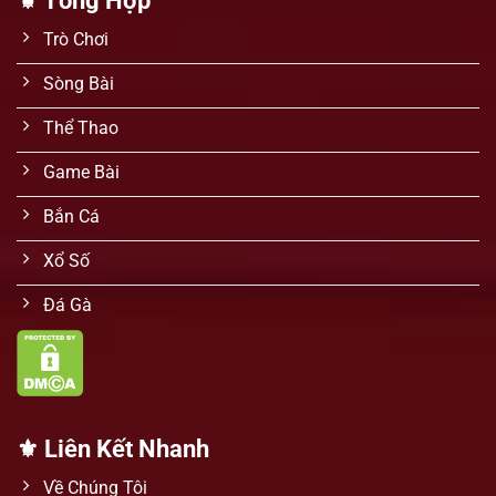
⚜️ Tổng Hợp
Trò Chơi
Sòng Bài
Thể Thao
Game Bài
Bắn Cá
Xổ Số
Đá Gà
⚜️ Liên Kết Nhanh
Về Chúng Tôi