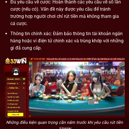
Đủ yêu cầu về cược: Hoàn thành các yêu cầu về số lần
cược (nếu có). Vấn đề này được yêu cầu để tránh
trường hợp người chơi chỉ rút tiền mà không tham gia
cá cược.
Thông tin chính xác: Đảm bảo thông tin tài khoản ngân
hàng hoặc ví điện tử chính xác và trùng khớp với những
gì đã cung cấp.
Những điều kiện quan trọng cần nắm trước khi yêu cầu rút tiền