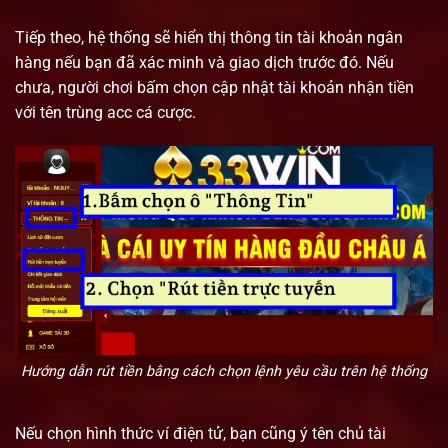
Tiếp theo, hệ thống sẽ hiển thị thông tin tài khoản ngân
hàng nếu bạn đã xác minh và giao dịch trước đó. Nếu
chưa, người chơi bấm chọn cập nhật tài khoản nhận tiền
với tên trùng acc cá cược.
Hướng dẫn rút tiền bằng cách chọn lệnh yêu cầu trên hệ thống
Nếu chọn hình thức ví điện tử, bạn cũng ý tên chủ tài