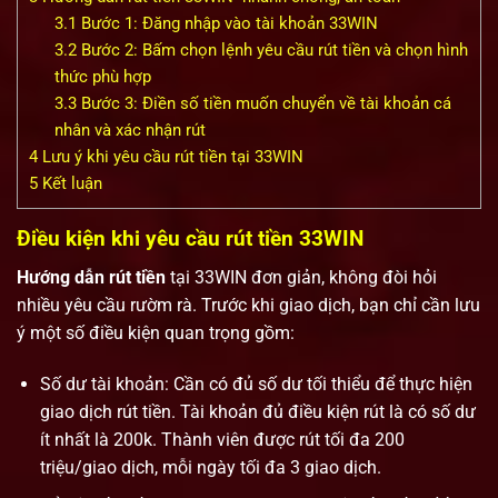
3.1
Bước 1: Đăng nhập vào tài khoản 33WIN
3.2
Bước 2: Bấm chọn lệnh yêu cầu rút tiền và chọn hình
thức phù hợp
3.3
Bước 3: Điền số tiền muốn chuyển về tài khoản cá
nhân và xác nhận rút
4
Lưu ý khi yêu cầu rút tiền tại 33WIN
5
Kết luận
Điều kiện khi yêu cầu rút tiền 33WIN
Hướng dẫn rút tiền
tại 33WIN đơn giản, không đòi hỏi
nhiều yêu cầu rườm rà. Trước khi giao dịch, bạn chỉ cần lưu
ý một số điều kiện quan trọng gồm:
Số dư tài khoản: Cần có đủ số dư tối thiểu để thực hiện
giao dịch rút tiền. Tài khoản đủ điều kiện rút là có số dư
ít nhất là 200k. Thành viên được rút tối đa 200
triệu/giao dịch, mỗi ngày tối đa 3 giao dịch.