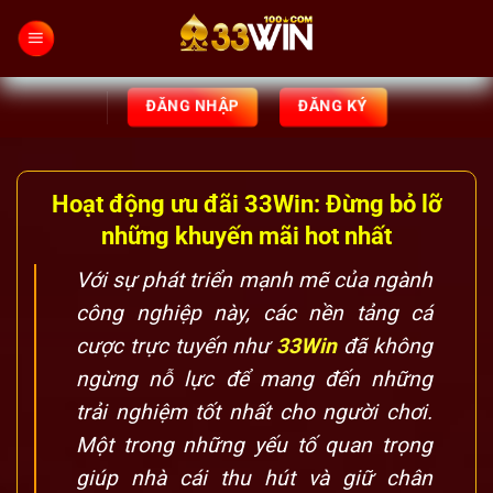
Chuyển
đến
nội
dung
ĐĂNG NHẬP
ĐĂNG KÝ
Hoạt động ưu đãi 33Win: Đừng bỏ lỡ
những khuyến mãi hot nhất
Với sự phát triển mạnh mẽ của ngành
công nghiệp này, các nền tảng cá
cược trực tuyến như
33Win
đã không
ngừng nỗ lực để mang đến những
trải nghiệm tốt nhất cho người chơi.
Một trong những yếu tố quan trọng
giúp nhà cái thu hút và giữ chân