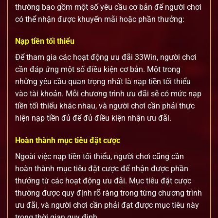
thường bao gồm một số yêu cầu cơ bản để người chơi
có thể nhận được khuyến mãi hoặc phần thưởng:
Nạp tiền tối thiểu
Để tham gia các hoạt động ưu đãi 33Win, người chơi
cần đáp ứng một số điều kiện cơ bản. Một trong
những yêu cầu quan trọng nhất là nạp tiền tối thiểu
vào tài khoản. Mỗi chương trình ưu đãi sẽ có mức nạp
tiền tối thiểu khác nhau, và người chơi cần phải thực
hiện nạp tiền đủ để đủ điều kiện nhận ưu đãi.
Hoàn thành mục tiêu đặt cược
Ngoài việc nạp tiền tối thiểu, người chơi cũng cần
hoàn thành mục tiêu đặt cược để nhận được phần
thưởng từ các hoạt động ưu đãi. Mục tiêu đặt cược
thường được quy định rõ ràng trong từng chương trình
ưu đãi, và người chơi cần phải đạt được mục tiêu này
trong thời gian quy định.