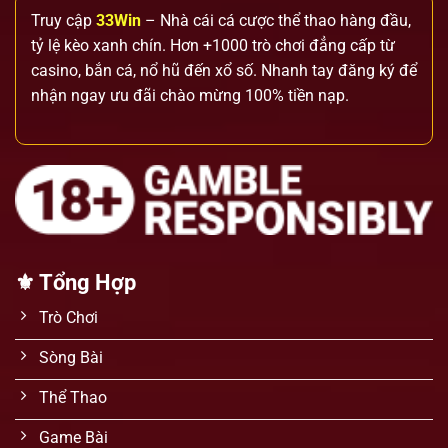
Truy cập
33Win
– Nhà cái cá cược thể thao hàng đầu,
tỷ lệ kèo xanh chín. Hơn +1000 trò chơi đẳng cấp từ
casino, bắn cá, nổ hũ đến xổ số. Nhanh tay đăng ký để
nhận ngay ưu đãi chào mừng 100% tiền nạp.
⚜️ Tổng Hợp
Trò Chơi
Sòng Bài
Thể Thao
Game Bài