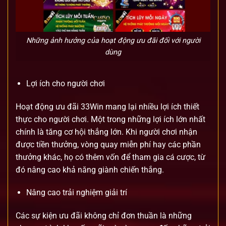
Những ảnh hưởng của hoạt động ưu đãi đối với người
dùng
Lợi ích cho người chơi
Hoạt động ưu đãi 33Win mang lại nhiều lợi ích thiết
thực cho người chơi. Một trong những lợi ích lớn nhất
chính là tăng cơ hội thắng lớn. Khi người chơi nhận
được tiền thưởng, vòng quay miễn phí hay các phần
thưởng khác, họ có thêm vốn để tham gia cá cược, từ
đó nâng cao khả năng giành chiến thắng.
Nâng cao trải nghiệm giải trí
Các sự kiện ưu đãi không chỉ đơn thuần là những