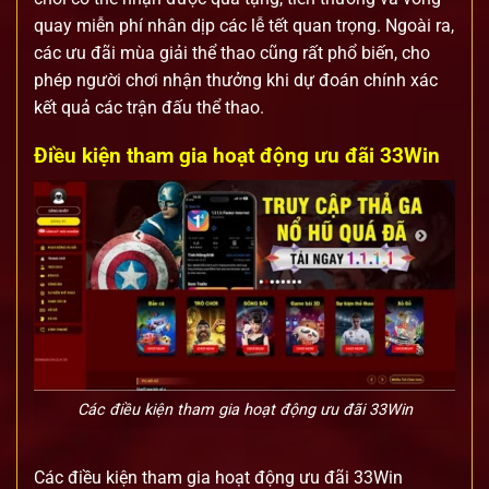
quay miễn phí nhân dịp các lễ tết quan trọng. Ngoài ra,
các ưu đãi mùa giải thể thao cũng rất phổ biến, cho
phép người chơi nhận thưởng khi dự đoán chính xác
kết quả các trận đấu thể thao.
Điều kiện tham gia hoạt động ưu đãi 33Win
Các điều kiện tham gia hoạt động ưu đãi 33Win
Các điều kiện tham gia hoạt động ưu đãi 33Win