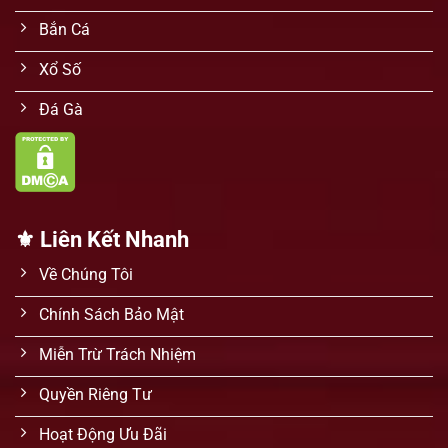
Bắn Cá
Xổ Số
Đá Gà
⚜️ Liên Kết Nhanh
Về Chúng Tôi
Chính Sách Bảo Mật
Miễn Trừ Trách Nhiệm
Quyền Riêng Tư
Hoạt Động Ưu Đãi