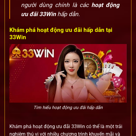
người dùng chính là các
hoạt động
ưu đãi 33Win
hấp dẫn.
Khám phá hoạt động ưu đãi hấp dẫn tại
33Win
Tìm hiểu hoạt động ưu đãi hấp dẫn
Khám phá hoạt động ưu đãi 33Win có thể là một trải
nghiệm thú vị với nhiều chương trình khuyến mãi và