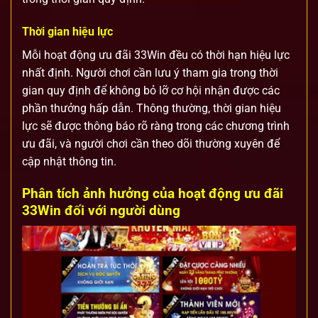
Thời gian hiệu lực
Mỗi hoạt động ưu đãi 33Win đều có thời hạn hiệu lực
nhất định. Người chơi cần lưu ý tham gia trong thời
gian quy định để không bỏ lỡ cơ hội nhận được các
phần thưởng hấp dẫn. Thông thường, thời gian hiệu
lực sẽ được thông báo rõ ràng trong các chương trình
ưu đãi, và người chơi cần theo dõi thường xuyên để
cập nhật thông tin.
Phân tích ảnh hưởng của hoạt động ưu đãi
33Win đối với người dùng