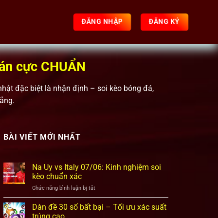
ĐĂNG NHẬP
ĐĂNG KÝ
 gián cực CHUẨN
hật đặc biệt là nhận định – soi kèo bóng đá,
hắng.
BÀI VIẾT MỚI NHẤT
Na Uy vs Italy 07/06: Kinh nghiệm soi
kèo chuẩn xác
ở
Chức năng bình luận bị tắt
Na
Uy
Dàn đề 30 số bất bại – Tối ưu xác suất
vs
trúng cao