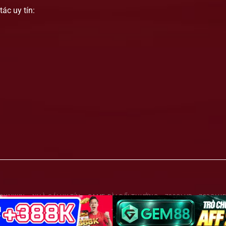
ác uy tín:
SUNWIN
NHÀ CÁI UY TÍN
GAME BÀI ĐỔI THƯỞNG
789CLUB
789CLU
Copyright 2024 © Bản quyền thuộc 33WIN