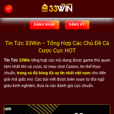
Chuyển
đến
nội
dung
ĐĂNG NHẬP
ĐĂNG KÝ
Tin Tức 33Win – Tổng Hợp Các Chủ Đề Cá
Cược Cực HOT
Tin Tức
33Win
tổng hợp các nội dung được game thủ quan
tâm nhất khi cá cược, từ mẹo chơi Casino, tin thể thao
chuẩn,
trang cá độ bóng đá uy tín nhất việt nam
cho đến
giải mã giấc mơ. Các bài viết được biên soạn từ đội ngũ
giàu kinh nghiệm, đưa ra các đánh giá cực chuẩn.