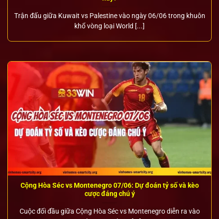
Trận đấu giữa Kuwait vs Palestine vào ngày 06/06 trong khuôn
khổ vòng loại World [...]
Cộng Hòa Séc vs Montenegro 07/06: Dự đoán tỷ số và kèo
cược đáng chú ý
Cuộc đối đầu giữa Cộng Hòa Séc vs Montenegro diễn ra vào