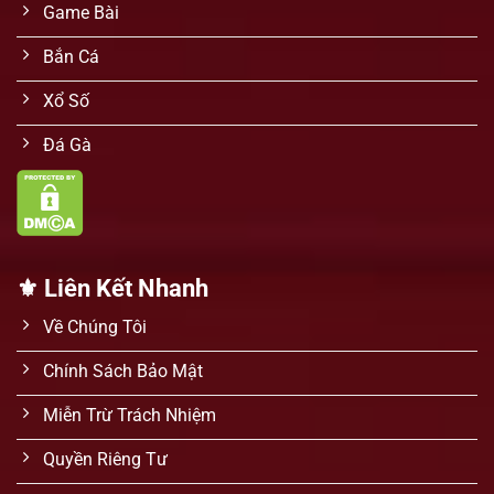
Game Bài
Bắn Cá
Xổ Số
Đá Gà
⚜️ Liên Kết Nhanh
Về Chúng Tôi
Chính Sách Bảo Mật
Miễn Trừ Trách Nhiệm
Quyền Riêng Tư