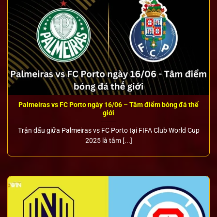
Palmeiras vs FC Porto ngày 16/06 – Tâm điểm bóng đá thế
giới
Trận đấu giữa Palmeiras vs FC Porto tại FIFA Club World Cup
2025 là tâm [...]