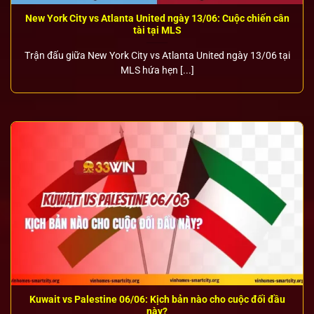
New York City vs Atlanta United ngày 13/06: Cuộc chiến cân
tài tại MLS
Trận đấu giữa New York City vs Atlanta United ngày 13/06 tại
MLS hứa hẹn [...]
Kuwait vs Palestine 06/06: Kịch bản nào cho cuộc đối đầu
này?