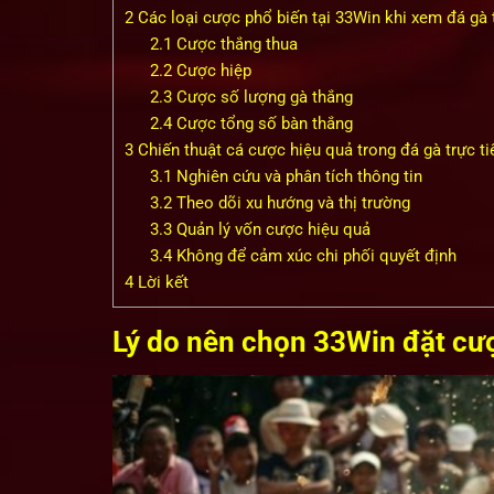
2
Các loại cược phổ biến tại 33Win khi xem đá gà 
2.1
Cược thắng thua
2.2
Cược hiệp
2.3
Cược số lượng gà thắng
2.4
Cược tổng số bàn thắng
3
Chiến thuật cá cược hiệu quả trong đá gà trực ti
3.1
Nghiên cứu và phân tích thông tin
3.2
Theo dõi xu hướng và thị trường
3.3
Quản lý vốn cược hiệu quả
3.4
Không để cảm xúc chi phối quyết định
4
Lời kết
Lý do nên chọn 33Win đặt cượ