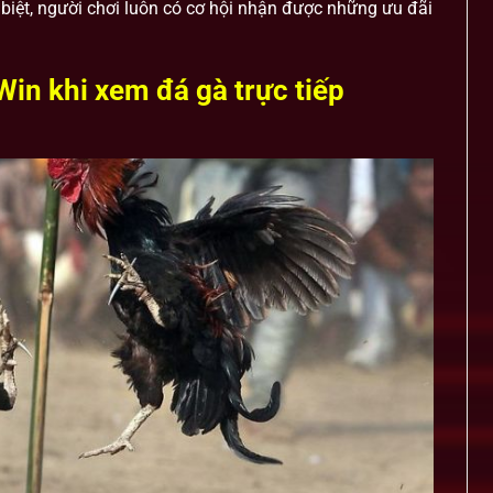
biệt, người chơi luôn có cơ hội nhận được những ưu đãi
Win khi xem đá gà trực tiếp