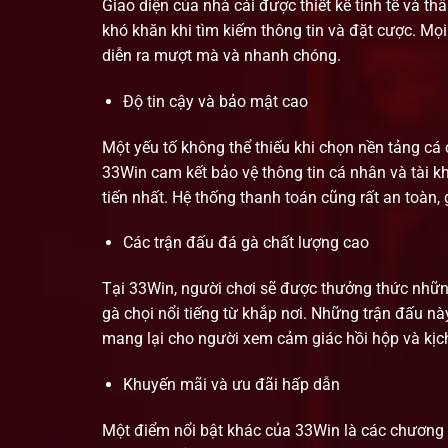
Giao diện của nhà cái được thiết kế tinh tế và t
khó khăn khi tìm kiếm thông tin và đặt cược. Mọi
diễn ra mượt mà và nhanh chóng.
Độ tin cậy và bảo mật cao
Một yếu tố không thể thiếu khi chọn nền tảng cá 
33Win cam kết bảo vệ thông tin cá nhân và tài 
tiến nhất. Hệ thống thanh toán cũng rất an toàn, 
Các trận đấu đá gà chất lượng cao
Tại 33Win, người chơi sẽ được thưởng thức những
gà chọi nổi tiếng từ khắp nơi. Những trận đấu nà
mang lại cho người xem cảm giác hồi hộp và kịch
Khuyến mãi và ưu đãi hấp dẫn
Một điểm nổi bật khác của 33Win là các chương 