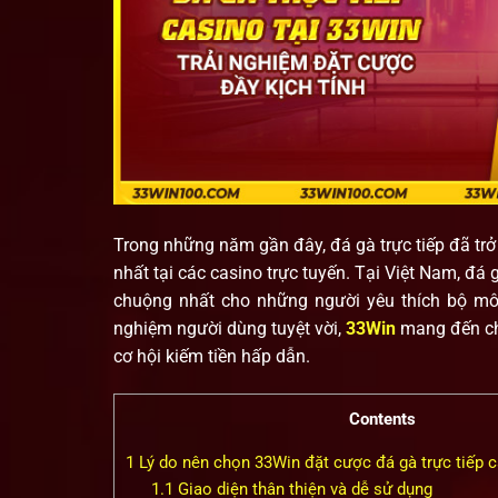
Trong những năm gần đây, đá gà trực tiếp đã trở 
nhất tại các casino trực tuyến. Tại Việt Nam, đá
chuộng nhất cho những người yêu thích bộ môn
nghiệm người dùng tuyệt vời,
33Win
mang đến cho
cơ hội kiếm tiền hấp dẫn.
Contents
1
Lý do nên chọn 33Win đặt cược đá gà trực tiếp 
1.1
Giao diện thân thiện và dễ sử dụng