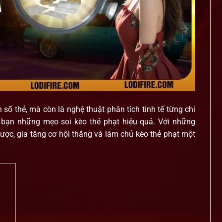
số thẻ, mà còn là nghệ thuật phân tích tinh tế từng chi
bạn những mẹo soi kèo thẻ phạt hiệu quả. Với những
 cược, gia tăng cơ hội thắng và làm chủ kèo thẻ phạt một