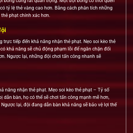
đội bóng cũng rất quan trọng. Một đội bóng có thói quen
có tỷ lệ thẻ vàng cao hơn. Bằng cách phân tích những
 thẻ phạt chính xác hơn.
đội
 trực tiếp đến khả năng nhận thẻ phạt. Nẹo soi kèo thẻ
 có khả năng sẽ chủ động phạm lỗi để ngăn chặn đối
hơn. Ngược lại, những đội chơi tấn công nhanh sẽ
ả năng nhận thẻ phạt. Mẹo soi kèo thẻ phạt – Tỷ số
 bị dẫn bàn, họ có thể sẽ chơi tấn công mạnh mẽ hơn,
 Ngược lại, đội đang dẫn bàn khả năng sẽ bảo vệ lợi thế