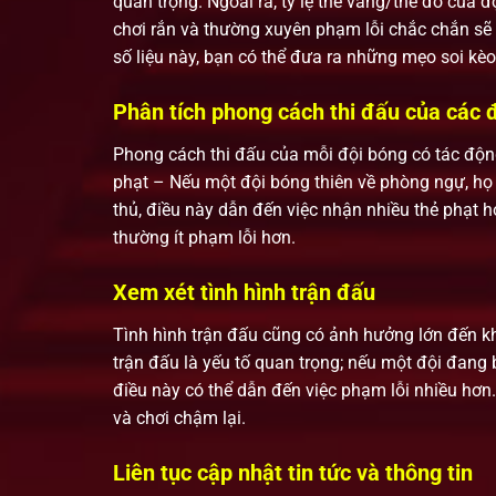
quan trọng. Ngoài ra, tỷ lệ thẻ vàng/thẻ đỏ của 
chơi rắn và thường xuyên phạm lỗi chắc chắn sẽ 
số liệu này, bạn có thể đưa ra những mẹo soi kèo
Phân tích phong cách thi đấu của các 
Phong cách thi đấu của mỗi đội bóng có tác động
phạt – Nếu một đội bóng thiên về phòng ngự, họ
thủ, điều này dẫn đến việc nhận nhiều thẻ phạt 
thường ít phạm lỗi hơn.
Xem xét tình hình trận đấu
Tình hình trận đấu cũng có ảnh hưởng lớn đến kh
trận đấu là yếu tố quan trọng; nếu một đội đang
điều này có thể dẫn đến việc phạm lỗi nhiều hơn.
và chơi chậm lại.
Liên tục cập nhật tin tức và thông tin