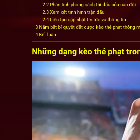
2.2
Phân tích phong cách thi đấu của các đội
2.3
Xem xét tình hình trận đấu
2.4
Liên tục cập nhật tin tức và thông tin
3
Nắm bắt bí quyết đặt cược kèo thẻ phạt thông m
4
Kết luận
Những dạng kèo thẻ phạt tro