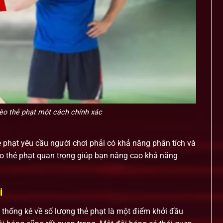
èo thẻ phạt một cách chính xác
hẻ phạt yêu cầu người chơi phải có khả năng phân tích và
o thẻ phạt quan trọng giúp bạn nâng cao khả năng
i
à thống kê về số lượng thẻ phạt là một điểm khởi đầu