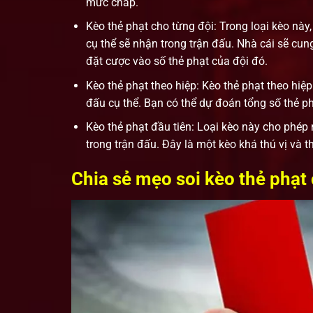
mức chấp.
Kèo thẻ phạt cho từng đội: Trong loại kèo này
cụ thể sẽ nhận trong trận đấu. Nhà cái sẽ cun
đặt cược vào số thẻ phạt của đội đó.
Kèo thẻ phạt theo hiệp: Kèo thẻ phạt theo hiệ
đấu cụ thể. Bạn có thể dự đoán tổng số thẻ phạ
Kèo thẻ phạt đầu tiên: Loại kèo này cho phép
trong trận đấu. Đây là một kèo khá thú vị và t
Chia sẻ mẹo soi kèo thẻ phạt