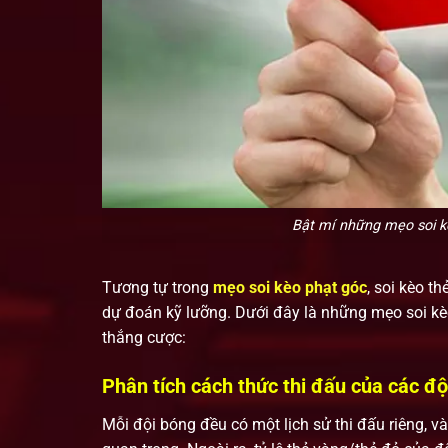
Bật mí những mẹo soi k
Tương tự trong
mẹo soi kèo phạt góc
, soi kèo t
dự đoán kỹ lưỡng. Dưới đây là những mẹo soi kè
thắng cược:
Phân tích cách thức thi đấu của các độ
Mỗi đội bóng đều có một lịch sử thi đấu riêng, v