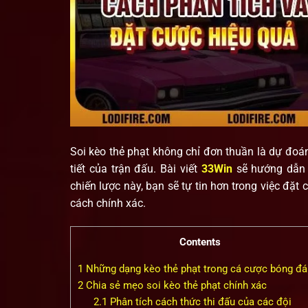
Soi kèo thẻ phạt không chỉ đơn thuần là dự đoán 
tiết của trận đấu. Bài viết
33Win
sẽ hướng dẫn 
chiến lược này, bạn sẽ tự tin hơn trong việc đặt
cách chính xác.
Contents
1
Những dạng kèo thẻ phạt trong cá cược bóng đá
2
Chia sẻ mẹo soi kèo thẻ phạt chính xác
2.1
Phân tích cách thức thi đấu của các đội