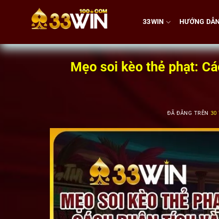
Chuyển
đến
33WIN
HƯỚNG DẪ
nội
dung
Mẹo soi kèo thẻ phạt: Cá
ĐÃ ĐĂNG TRÊN
30