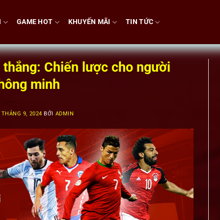
N
GAME HOT
KHUYẾN MÃI
TIN TỨC
 thắng: Chiến lược cho người
thông minh
 THÁNG 9, 2024
BỞI
ADMIN