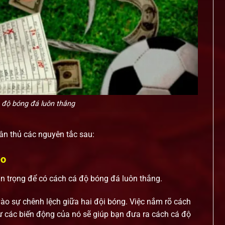
độ bóng đá luôn thắng
ân thủ các nguyên tắc sau:
èo
an trọng để có cách cá độ bóng đá luôn thắng.
vào sự chênh lệch giữa hai đội bóng. Việc nắm rõ cách
ư các biến động của nó sẽ giúp bạn đưa ra cách cá độ