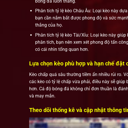
bóng đá luôn thắng.
Phân tích tỷ lệ kèo Châu Âu: Loại kèo này dựa
bạn cần nắm bắt được phong độ và sức mạnh 
thắng của họ.
Phân tích tỷ lệ kèo Tài/Xỉu: Loại kèo này giú
phân tích, bạn nên xem xét phong độ tấn công
có cái nhìn tổng quan hơn.
Lựa chọn kèo phù hợp và hạn chế đặt 
Kèo chấp quá sâu thường tiềm ẩn nhiều rủi ro. V
các kèo có tỷ lệ chấp vừa phải, điều này sẽ giúp
hơn. Cá độ bóng đá không chỉ đơn thuần là đánh
và may mắn.
Theo dõi thống kê và cập nhật thông t