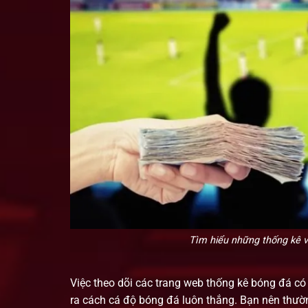
Tìm hiểu những thống kê v
Việc theo dõi các trang web thống kê bóng đá có
ra cách cá độ bóng đá luôn thắng. Bạn nên thườn